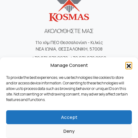
ΑΚΟΛΟΥΘΗΣΤΕ ΜΑΣ
11ο χλμ ΠΕΟ Θεσσαλονίκη - Κιλκίς
ΝΕΑ ΙΩΝΙΑ, ΘΕΣΣΑΛΟΝΙΚΗ, 57008
+30 231 078 2278
,
+30 231 078 2869
+30 231 078 1620
,
+30 231 078 3902
Manage Consent
info@kosmas.com.gr
To provide the best experiences, we use technologies like cookies to store
and/or access device information. Consenting to these technologies will
allow us to process data such as browsing behavior or unique IDs on this
site. Not consenting or withdrawing consent, may adversely affect certain
ΧΡΗΣΙΜΟΙ ΣΥΝΔΕΣΜΟΙ
features and functions.
Επικοινωνία
Ποιοί Είμαστε
Accept
Καριέρα
Όροι Χρήσης
Deny
Πολιτική Απορρήτου