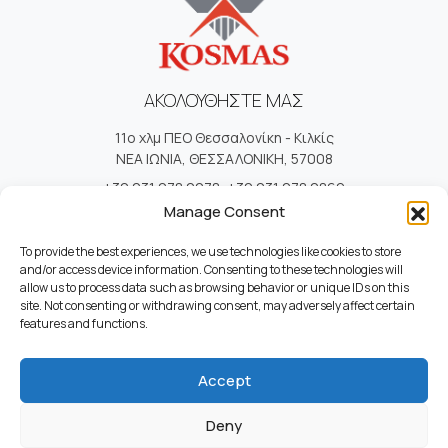
ΑΚΟΛΟΥΘΗΣΤΕ ΜΑΣ
11ο χλμ ΠΕΟ Θεσσαλονίκη - Κιλκίς
ΝΕΑ ΙΩΝΙΑ, ΘΕΣΣΑΛΟΝΙΚΗ, 57008
+30 231 078 2278
,
+30 231 078 2869
+30 231 078 1620
,
+30 231 078 3902
Manage Consent
info@kosmas.com.gr
To provide the best experiences, we use technologies like cookies to store
and/or access device information. Consenting to these technologies will
allow us to process data such as browsing behavior or unique IDs on this
site. Not consenting or withdrawing consent, may adversely affect certain
ΧΡΗΣΙΜΟΙ ΣΥΝΔΕΣΜΟΙ
features and functions.
Επικοινωνία
Ποιοί Είμαστε
Accept
Καριέρα
Όροι Χρήσης
Deny
Πολιτική Απορρήτου