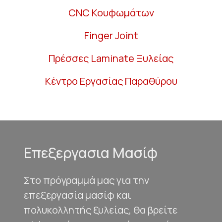
CNC Κουφωμάτων
Finger Joint
Πρέσσες Laminate Ξυλείας
Κέντρο Εργασίας Παραθύρου
Επεξεργασια Μασίφ
Στο πρόγραμμά μας για την
επεξεργασία μασίφ και
πολυκολλητής ξυλείας, θα βρείτε