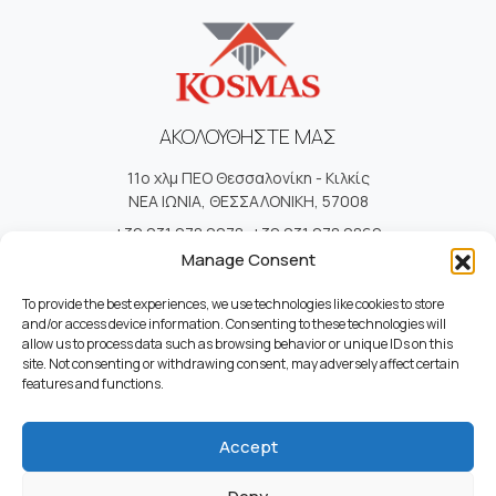
ΑΚΟΛΟΥΘΗΣΤΕ ΜΑΣ
11ο χλμ ΠΕΟ Θεσσαλονίκη - Κιλκίς
ΝΕΑ ΙΩΝΙΑ, ΘΕΣΣΑΛΟΝΙΚΗ, 57008
+30 231 078 2278
,
+30 231 078 2869
+30 231 078 1620
,
+30 231 078 3902
Manage Consent
info@kosmas.com.gr
To provide the best experiences, we use technologies like cookies to store
and/or access device information. Consenting to these technologies will
allow us to process data such as browsing behavior or unique IDs on this
site. Not consenting or withdrawing consent, may adversely affect certain
ΧΡΗΣΙΜΟΙ ΣΥΝΔΕΣΜΟΙ
features and functions.
Επικοινωνία
Ποιοί Είμαστε
Accept
Καριέρα
Όροι Χρήσης