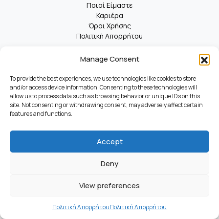
Ποιοί Είμαστε
Καριέρα
Όροι Χρήσης
Πολιτική Απορρήτου
Manage Consent
© 2025 Kosmas. All Rights Reserved.
To provide the best experiences, we use technologies like cookies to store
and/or access device information. Consenting to these technologies will
allow us to process data such as browsing behavior or unique IDs on this
site. Not consenting or withdrawing consent, may adversely affect certain
features and functions.
Accept
Deny
View preferences
Πολιτική Απορρήτου
Πολιτική Απορρήτου